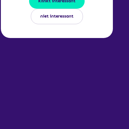
klinkt interessant
niet interessant