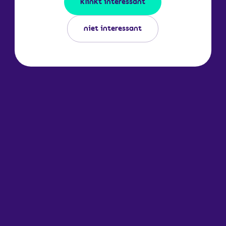
klinkt interessant
niet interessant