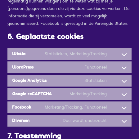
regelmatig kunnen wijzigen) om te weten wat zij met je
(persoons)gegevens doen die zij via deze cookies verwerken. De
informatie die zij verzamelen, wordt zo veel mogelijk
geanonimiseerd. Facebook is gevestigd in de Verenigde Staten.
6. Geplaatste cookies
Statistieken, Marketing/Tracking
Wistia
Consent
to
Functioneel
WordPress
Consent
service
to
wistia
Statistieken
Google Analytics
Consent
service
to
wordpress
Marketing/Tracking
Google reCAPTCHA
Consent
service
to
google-
Marketing/Tracking, Functioneel
Facebook
Consent
service
analytics
to
google-
Doel wordt onderzocht
Diversen
Consent
service
recaptcha
to
facebook
7. Toestemming
service